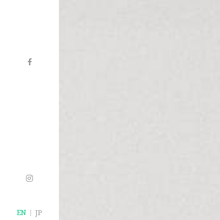
EN
JP
|